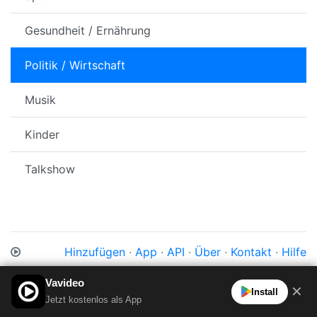
Gesundheit / Ernährung
Politik / Wirtschaft
Musik
Kinder
Talkshow
Hinzufügen
·
App
·
API
·
Über
·
Kontakt
·
Hilfe
Impressum
·
Datenschutz
·
Cookies
·
AGB
Vavideo
✕
Install
Jetzt kostenlos als App