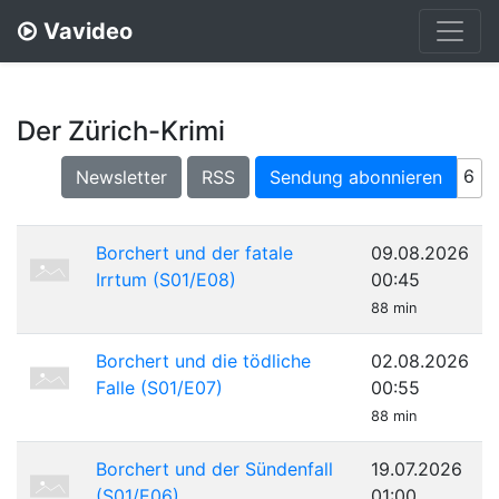
Vavideo
Der Zürich-Krimi
6
Newsletter
RSS
Sendung abonnieren
Borchert und der fatale
09.08.2026
Irrtum (S01/E08)
00:45
88 min
Borchert und die tödliche
02.08.2026
Falle (S01/E07)
00:55
88 min
Borchert und der Sündenfall
19.07.2026
(S01/E06)
01:00