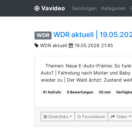
Vavideo
Sendungen
Kategorien
WDR aktuell | 19.05.202
WDR
WDR aktuell
19.05.2026 21:45
Themen: Neue E-Auto-Prämie: So funkti
Auto? | Fahndung nach Mutter und Baby 
wieder zu | Der Wald ächzt: Zustand weiter
41 Aufrufe
0 Bewertungen
30 min
Verfügba
Direktlinks
Favorisieren
Teilen