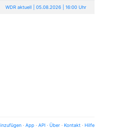
WDR aktuell | 05.08.2026 | 16:00 Uhr
inzufügen
·
App
·
API
·
Über
·
Kontakt
·
Hilfe