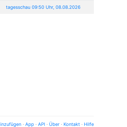
tagesschau 09:50 Uhr, 08.08.2026
inzufügen
·
App
·
API
·
Über
·
Kontakt
·
Hilfe