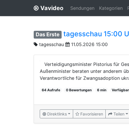
Vavideo
Sendungen
Kategorien
tagesschau 15:00 U
Das Erste
tagesschau
11.05.2026 15:00
Verteidigungsminister Pistorius für G
Außenminister beraten unter anderem üb
Verantwortliche für Zwangsadoption ukrai
64 Aufrufe
0 Bewertungen
6 min
Verfügbar
Direktlinks
Favorisieren
Teilen