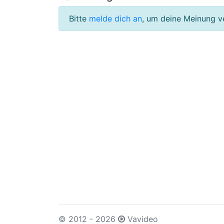
Bitte
melde dich an
, um deine Meinung v
© 2012 - 2026
Vavideo