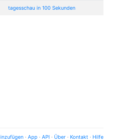
tagesschau in 100 Sekunden
inzufügen
·
App
·
API
·
Über
·
Kontakt
·
Hilfe