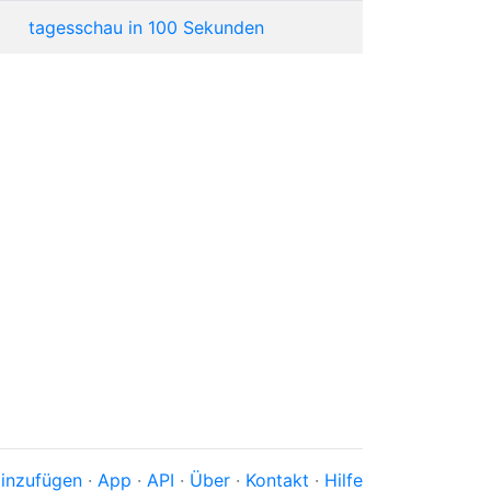
tagesschau in 100 Sekunden
inzufügen
·
App
·
API
·
Über
·
Kontakt
·
Hilfe