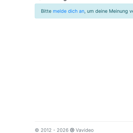
Bitte
melde dich an
, um deine Meinung v
© 2012 - 2026
Vavideo