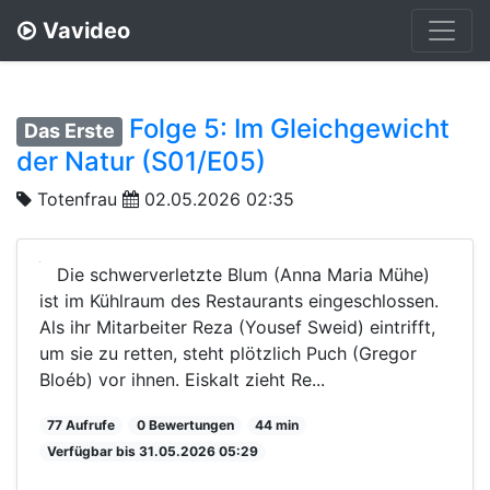
Vavideo
Folge 5: Im Gleichgewicht
Das Erste
der Natur (S01/E05)
Totenfrau
02.05.2026 02:35
Die schwerverletzte Blum (Anna Maria Mühe)
ist im Kühlraum des Restaurants eingeschlossen.
Als ihr Mitarbeiter Reza (Yousef Sweid) eintrifft,
um sie zu retten, steht plötzlich Puch (Gregor
Bloéb) vor ihnen. Eiskalt zieht Re...
77 Aufrufe
0 Bewertungen
44 min
Verfügbar bis 31.05.2026 05:29