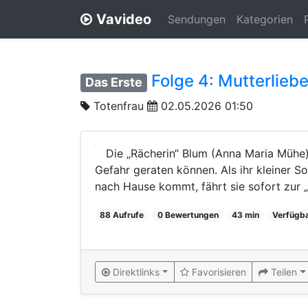
Vavideo
Sendungen
Kategorien
Folge 4: Mutterlieb
Das Erste
Totenfrau
02.05.2026 01:50
Die „Rächerin“ Blum (Anna Maria Mühe) 
Gefahr geraten können. Als ihr kleiner S
nach Hause kommt, fährt sie sofort zur „
88 Aufrufe
0 Bewertungen
43 min
Verfügba
Direktlinks
Favorisieren
Teilen