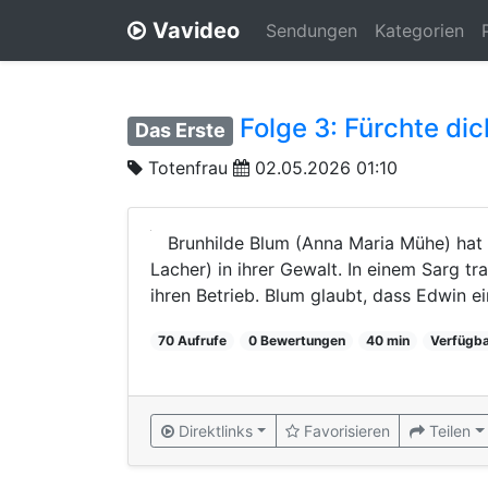
Vavideo
Sendungen
Kategorien
Folge 3: Fürchte di
Das Erste
Totenfrau
02.05.2026 01:10
Brunhilde Blum (Anna Maria Mühe) hat
Lacher) in ihrer Gewalt. In einem Sarg tr
ihren Betrieb. Blum glaubt, dass Edwin ei
70 Aufrufe
0 Bewertungen
40 min
Verfügba
Direktlinks
Favorisieren
Teilen