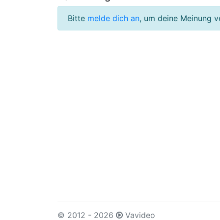
Bitte
melde dich an
, um deine Meinung v
© 2012 - 2026
Vavideo