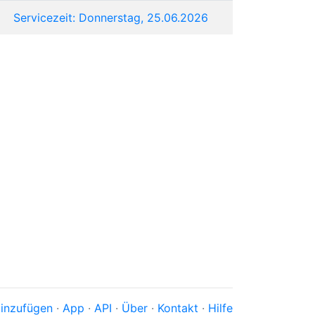
Servicezeit: Donnerstag, 25.06.2026
inzufügen
·
App
·
API
·
Über
·
Kontakt
·
Hilfe