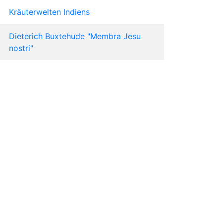
Kräuterwelten Indiens
Dieterich Buxtehude "Membra Jesu
nostri"