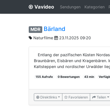
Vavideo
Sendungen
Kategorien
Bärland
MDR
Naturfilme
23.11.2025 09:20
Entlang der pazifischen Küsten Nordas
Braunbären, Eisbären und Kragenbären. In
Kaltsteppen und nordischer Urwälder liegt 
155 Aufrufe
0 Bewertungen
43 min
Verfügb
Direktlinks
Favorisieren
Teilen