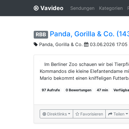
Vavideo
Sendungen
Kategorien
Panda, Gorilla & Co. (14
RBB
Panda, Gorilla & Co.
03.06.2026 17:05
Im Berliner Zoo schauen wir bei Tierpf
Kommandos die kleine Elefantendame mit
Mario bekommt einen kniffeligen Futterba
97 Aufrufe
0 Bewertungen
47 min
Verfügba
Direktlinks
Favorisieren
Teilen