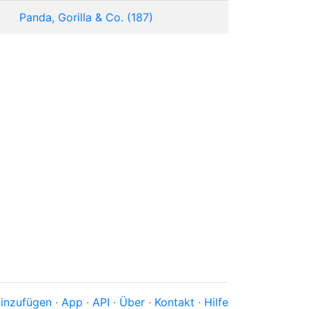
Panda, Gorilla & Co. (187)
inzufügen
·
App
·
API
·
Über
·
Kontakt
·
Hilfe