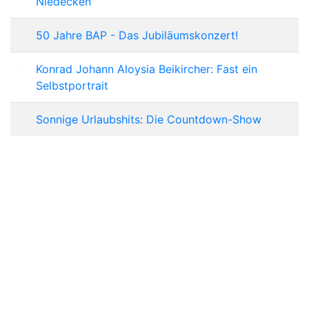
Niedecken
50 Jahre BAP - Das Jubiläumskonzert!
Konrad Johann Aloysia Beikircher: Fast ein
Selbstportrait
Sonnige Urlaubshits: Die Countdown-Show