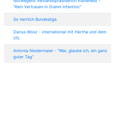
Norwegens Verbandspräsidentin Klaveness -
"Kein Vertrauen in Gianni Infantino"
So herrlich Bundesliga.
Darius Wosz - international mit Hertha und dem
VfL
Antonia Niedermaier - "War, glaube ich, ein ganz
guter Tag"