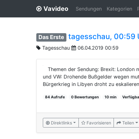
Vavideo
Sendungen
Kategorien
tagesschau, 00:59 
Das Erste
Tagesschau
06.04.2019 00:59
Themen der Sendung: Brexit: London 
und VW: Drohende Bußgelder wegen mutm
Bürgerkrieg in Libyen droht zu eskalieren,
84 Aufrufe
0 Bewertungen
10 min
Verfügba
Direktlinks
Favorisieren
Teilen