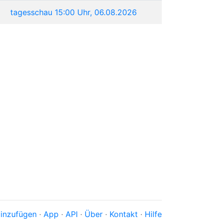
tagesschau 15:00 Uhr, 06.08.2026
inzufügen
·
App
·
API
·
Über
·
Kontakt
·
Hilfe