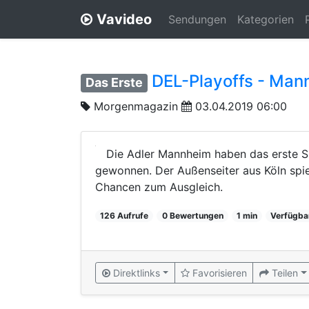
Vavideo
Sendungen
Kategorien
DEL-Playoffs - Man
Das Erste
Morgenmagazin
03.04.2019 06:00
Die Adler Mannheim haben das erste Sp
gewonnen. Der Außenseiter aus Köln spiel
Chancen zum Ausgleich.
126 Aufrufe
0 Bewertungen
1 min
Verfügba
Direktlinks
Favorisieren
Teilen