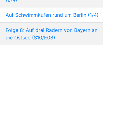
Auf Schwimmkufen rund um Berlin (1/4)
Folge 8: Auf drei Rädern von Bayern an
die Ostsee (S10/E08)