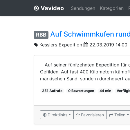
Vavideo
Sendungen
Kategorien
Auf Schwimmkufen rund 
RBB
Kesslers Expedition
22.03.2019 14:00
Auf seiner fünfzehnten Expedition für 
Gefilden. Auf fast 400 Kilometern kämpft
märkischen Sand, sondern durchquert auc
251 Aufrufe
0 Bewertungen
44 min
Verfügb
Direktlinks
Favorisieren
Teilen