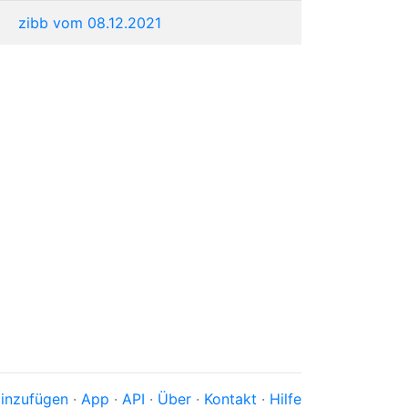
zibb vom 08.12.2021
inzufügen
·
App
·
API
·
Über
·
Kontakt
·
Hilfe