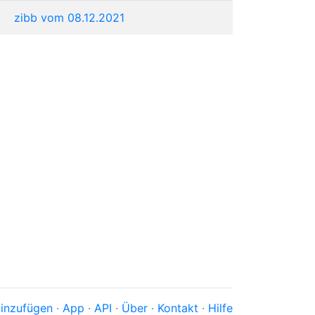
zibb vom 08.12.2021
inzufügen
·
App
·
API
·
Über
·
Kontakt
·
Hilfe