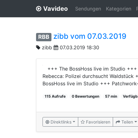
Vavideo
Sendungen
Kategorien
zibb vom 07.03.2019
RBB
zibb
07.03.2019 18:30
+++ The BossHoss live im Studio +++ 
Rebecca: Polizei durchsucht Waldstück 
BossHoss live im Studio +++ Patchwork-F
115 Aufrufe
0 Bewertungen
57 min
Verfügb
Direktlinks
Favorisieren
Teilen