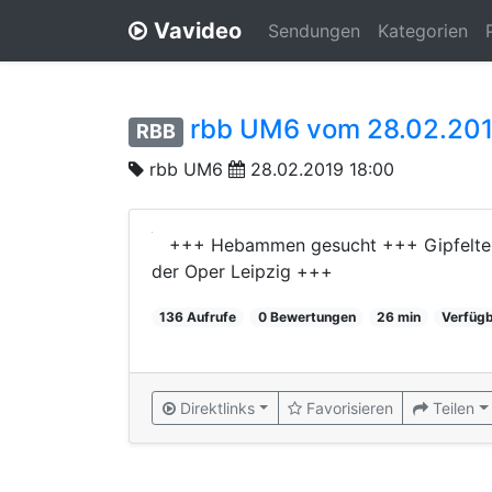
Vavideo
Sendungen
Kategorien
rbb UM6 vom 28.02.20
RBB
rbb UM6
28.02.2019 18:00
+++ Hebammen gesucht +++ Gipfelterm
der Oper Leipzig +++
136 Aufrufe
0 Bewertungen
26 min
Verfügb
Direktlinks
Favorisieren
Teilen