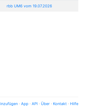
rbb UM6 vom 19.07.2026
inzufügen
·
App
·
API
·
Über
·
Kontakt
·
Hilfe