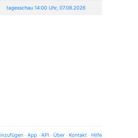
tagesschau 14:00 Uhr, 07.08.2026
inzufügen
·
App
·
API
·
Über
·
Kontakt
·
Hilfe