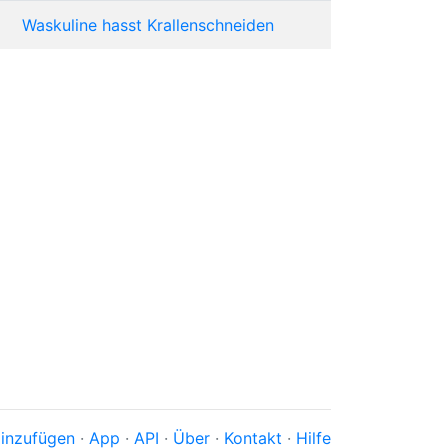
Waskuline hasst Krallenschneiden
inzufügen
·
App
·
API
·
Über
·
Kontakt
·
Hilfe