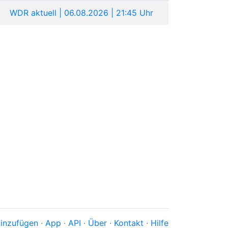
WDR aktuell | 06.08.2026 | 21:45 Uhr
inzufügen
·
App
·
API
·
Über
·
Kontakt
·
Hilfe