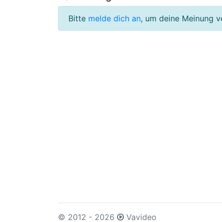
Bitte
melde dich an
, um deine Meinung v
© 2012 - 2026
Vavideo