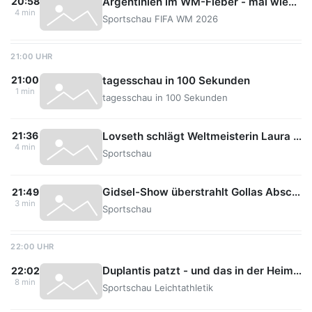
Argentinien im WM-Fieber - mal wieder
20:58
4 min
Sportschau FIFA WM 2026
21:00 UHR
tagesschau in 100 Sekunden
21:00
1 min
tagesschau in 100 Sekunden
Lovseth schlägt Weltmeisterin Laura Philipp
21:36
4 min
Sportschau
Gidsel-Show überstrahlt Gollas Abschied aus Flensburg
21:49
3 min
Sportschau
22:00 UHR
Duplantis patzt - und das in der Heimat
22:02
8 min
Sportschau Leichtathletik