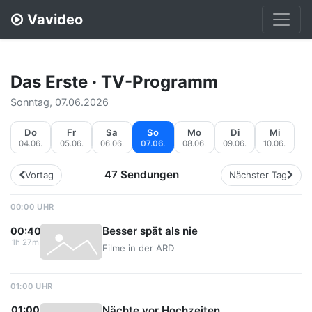
Vavideo
Das Erste · TV-Programm
Sonntag, 07.06.2026
Do
Fr
Sa
So
Mo
Di
Mi
04.06.
05.06.
06.06.
07.06.
08.06.
09.06.
10.06.
47 Sendungen
Vortag
Nächster Tag
00:00 UHR
Besser spät als nie
00:40
1h 27m
Filme in der ARD
01:00 UHR
Nächte vor Hochzeiten
01:00