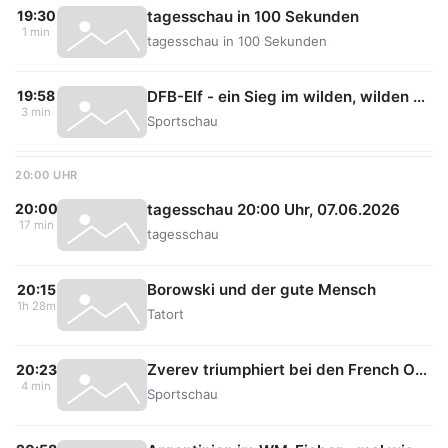
tagesschau in 100 Sekunden
19:30
1 min
tagesschau in 100 Sekunden
DFB-Elf - ein Sieg im wilden, wilden mittleren Westen
19:58
3 min
Sportschau
20:00 UHR
tagesschau 20:00 Uhr, 07.06.2026
20:00
17 min
tagesschau
Borowski und der gute Mensch
20:15
1h 28m
Tatort
Zverev triumphiert bei den French Open
20:23
4 min
Sportschau