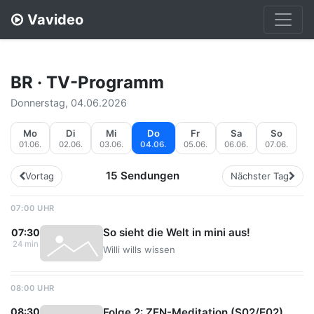
Vavideo
BR · TV-Programm
Donnerstag, 04.06.2026
Mo
Di
Mi
Do
Fr
Sa
So
01.06.
02.06.
03.06.
04.06.
05.06.
06.06.
07.06.
15 Sendungen
Vortag
Nächster Tag
07:00 UHR
So sieht die Welt in mini aus!
07:30
24 min
Willi wills wissen
08:00 UHR
Folge 2: ZEN-Meditation (S02/E02)
08:30