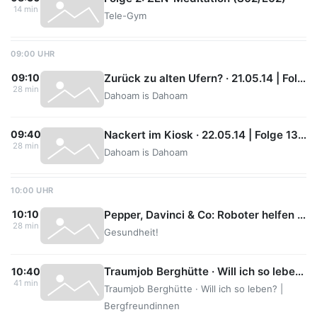
14 min
Tele-Gym
09:00 UHR
Zurück zu alten Ufern? · 21.05.14 | Folge 1318
09:10
28 min
Dahoam is Dahoam
Nackert im Kiosk · 22.05.14 | Folge 1319
09:40
28 min
Dahoam is Dahoam
10:00 UHR
Pepper, Davinci & Co: Roboter helfen heilen
10:10
28 min
Gesundheit!
Traumjob Berghütte · Will ich so leben? | Bergfreundinnen
10:40
41 min
Traumjob Berghütte · Will ich so leben? |
Bergfreundinnen