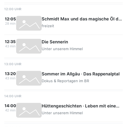
12:00 UHR
Schmidt Max und das magische Öl der Berge
12:05
28 min
freizeit
Die Sennerin
12:35
43 min
Unter unserem Himmel
13:00 UHR
Sommer im Allgäu · Das Rappenalptal
13:20
43 min
Dokus & Reportagen im BR
14:00 UHR
Hüttengeschichten · Leben mit einem Denkmal
14:00
42 min
Unter unserem Himmel