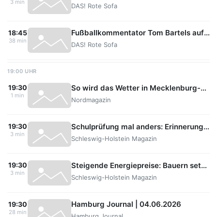
3 min
DAS! Rote Sofa
Fußballkommentator Tom Bartels auf dem Roten Sofa
18:45
38 min
DAS! Rote Sofa
19:00 UHR
So wird das Wetter in Mecklenburg-Vorpommern am Freitag
19:30
1 min
Nordmagazin
Schulprüfung mal anders: Erinnerungsgläser für Senioren
19:30
3 min
Schleswig-Holstein Magazin
Steigende Energiepreise: Bauern setzen stärker auf Glyphosat
19:30
3 min
Schleswig-Holstein Magazin
Hamburg Journal | 04.06.2026
19:30
28 min
Hamburg Journal