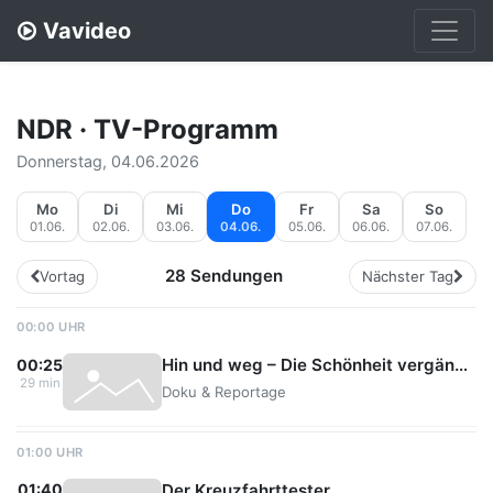
Vavideo
NDR · TV-Programm
Donnerstag, 04.06.2026
Mo
Di
Mi
Do
Fr
Sa
So
01.06.
02.06.
03.06.
04.06.
05.06.
06.06.
07.06.
28 Sendungen
Vortag
Nächster Tag
00:00 UHR
Hin und weg – Die Schönheit vergänglicher Kunst
00:25
29 min
Doku & Reportage
01:00 UHR
Der Kreuzfahrttester
01:40