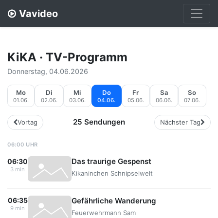
Vavideo
KiKA · TV-Programm
Donnerstag, 04.06.2026
Mo
Di
Mi
Do
Fr
Sa
So
01.06.
02.06.
03.06.
04.06.
05.06.
06.06.
07.06.
25 Sendungen
Vortag
Nächster Tag
06:00 UHR
Das traurige Gespenst
06:30
3 min
Kikaninchen Schnipselwelt
Gefährliche Wanderung
06:35
9 min
Feuerwehrmann Sam