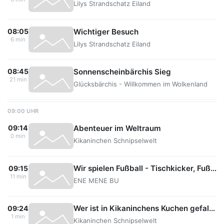
Lilys Strandschatz Eiland
Wichtiger Besuch
08:05
6 min
Lilys Strandschatz Eiland
Sonnenscheinbärchis Sieg
08:45
21 min
Glücksbärchis - Willkommen im Wolkenland
09:00 UHR
Abenteuer im Weltraum
09:14
0 min
Kikaninchen Schnipselwelt
Wir spielen Fußball - Tischkicker, Fußballdino und Torwart
09:15
11 min
ENE MENE BU
Wer ist in Kikaninchens Kuchen gefallen?
09:24
1 min
Kikaninchen Schnipselwelt