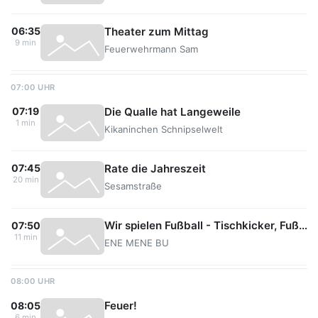
Theater zum Mittag
06:35
9 min
Feuerwehrmann Sam
07:00 UHR
Die Qualle hat Langeweile
07:19
1 min
Kikaninchen Schnipselwelt
Rate die Jahreszeit
07:45
20 min
Sesamstraße
Wir spielen Fußball - Tischkicker, Fußballdino und Torwart
07:50
11 min
ENE MENE BU
08:00 UHR
Feuer!
08:05
6 min