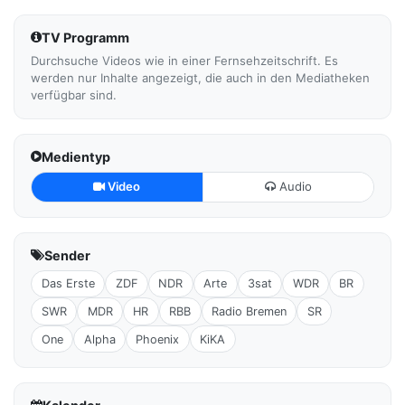
TV Programm
Durchsuche Videos wie in einer Fernsehzeitschrift. Es
werden nur Inhalte angezeigt, die auch in den Mediatheken
verfügbar sind.
Medientyp
Video
Audio
Sender
Das Erste
ZDF
NDR
Arte
3sat
WDR
BR
SWR
MDR
HR
RBB
Radio Bremen
SR
One
Alpha
Phoenix
KiKA