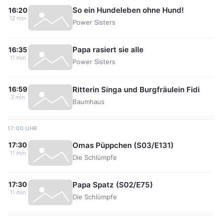
So ein Hundeleben ohne Hund!
16:20
12 min
Power Sisters
Papa rasiert sie alle
16:35
11 min
Power Sisters
Ritterin Singa und Burgfräulein Fidi
16:59
3 min
Baumhaus
17:00 UHR
Omas Püppchen (S03/E131)
17:30
11 min
Die Schlümpfe
Papa Spatz (S02/E75)
17:30
11 min
Die Schlümpfe