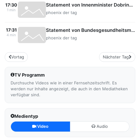
Statement von Innenminister Dobrindt (CSU) zum EuGH-Urteil zu Kürzungen von Asylbewerberleistungen
17:30
1 min
phoenix der tag
Statement von Bundesgesundheitsministerin Warken zur Reform der Pflege
17:31
4 min
phoenix der tag
Vortag
Nächster Tag
TV Programm
Durchsuche Videos wie in einer Fernsehzeitschrift. Es
werden nur Inhalte angezeigt, die auch in den Mediatheken
verfügbar sind.
Medientyp
Video
Audio