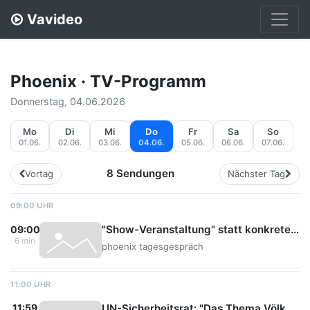
Vavideo
Phoenix · TV-Programm
Donnerstag, 04.06.2026
Mo
Di
Mi
Do
Fr
Sa
So
01.06.
02.06.
03.06.
04.06.
05.06.
06.06.
07.06.
8 Sendungen
Vortag
Nächster Tag
09:00 UHR
"Show-Veranstaltung" statt konkreter wirtschaftspolitischer Strategien?
09:00
6 min
phoenix tagesgespräch
11:00 UHR
UN-Sicherheitsrat: "Das Thema Völkerrecht nicht unterschätzen"
11:59