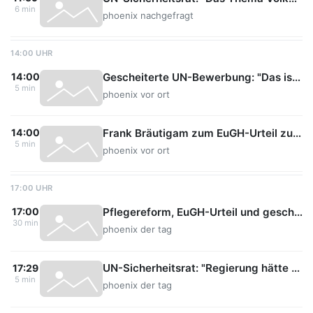
6 min
phoenix nachgefragt
14:00 UHR
Gescheiterte UN-Bewerbung: "Das ist eine Blamage"
14:00
5 min
phoenix vor ort
Frank Bräutigam zum EuGH-Urteil zur Kürzung von Asylbewerberleistungen
14:00
5 min
phoenix vor ort
17:00 UHR
Pflegereform, EuGH-Urteil und gescheiterte UN-Bewerbung | der tag
17:00
30 min
phoenix der tag
UN-Sicherheitsrat: "Regierung hätte weit deutlicher das Völkerrecht verteidigen müssen"
17:29
5 min
phoenix der tag