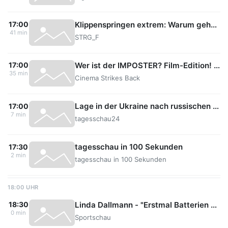
Klippenspringen extrem: Warum gehen sie immer höher?
17:00
41 min
STRG_F
Wer ist der IMPOSTER? Film-Edition! Teil 2
17:00
35 min
Cinema Strikes Back
Lage in der Ukraine nach russischen Angriffen: Susanne Petersohn, ARD Kiew
17:00
7 min
tagesschau24
tagesschau in 100 Sekunden
17:30
2 min
tagesschau in 100 Sekunden
18:00 UHR
Linda Dallmann - "Erstmal Batterien wieder vollkriegen"
18:30
0 min
Sportschau