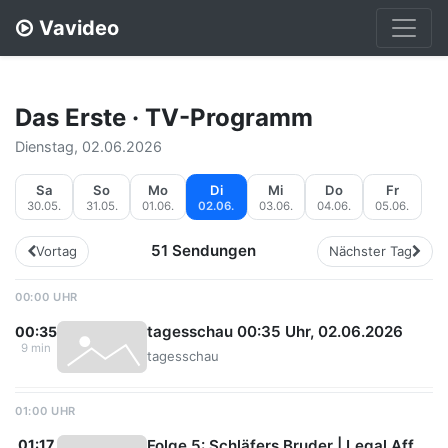
Vavideo
Das Erste · TV-Programm
Dienstag, 02.06.2026
Sa
So
Mo
Di
Mi
Do
Fr
30.05.
31.05.
01.06.
02.06.
03.06.
04.06.
05.06.
51 Sendungen
Vortag
Nächster Tag
00:00 UHR
tagesschau 00:35 Uhr, 02.06.2026
00:35
9 min
tagesschau
01:00 UHR
Folge 5: Schläfers Bruder | Legal Affairs (S01/E05)
01:17