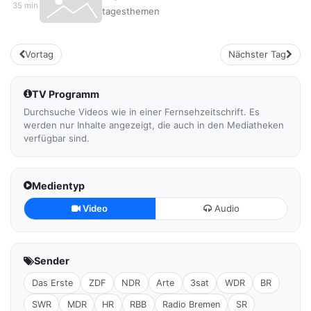
35 min
tagesthemen
Vortag
Nächster Tag
TV Programm
Durchsuche Videos wie in einer Fernsehzeitschrift. Es
werden nur Inhalte angezeigt, die auch in den Mediatheken
verfügbar sind.
Medientyp
Video
Audio
Sender
Das Erste
ZDF
NDR
Arte
3sat
WDR
BR
SWR
MDR
HR
RBB
Radio Bremen
SR