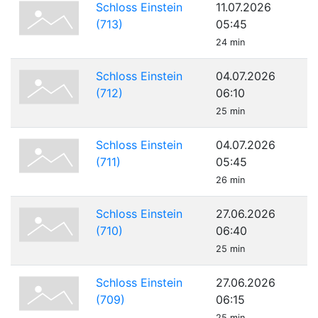
Schloss Einstein
11.07.2026
(713)
05:45
24 min
Schloss Einstein
04.07.2026
(712)
06:10
25 min
Schloss Einstein
04.07.2026
(711)
05:45
26 min
Schloss Einstein
27.06.2026
(710)
06:40
25 min
Schloss Einstein
27.06.2026
(709)
06:15
25 min