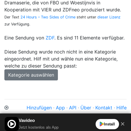
Dramaserie, die von FBO und Woestijnvis in
Kooperation mit VIER und ZDFneo produziert wurde.
Der Text
24 Hours – Two Sides of Crime
steht unter
dieser Lizenz
zur Verfügung.
Eine Sendung von
ZDF
. Es sind 11 Elemente verfügbar.
Diese Sendung wurde noch nicht in eine Kategorie
eingeordnet. Hilf mit und wähle nun eine Kategorie,
welche zu dieser Sendung passt:
Kategorie auswählen
Hinzufügen
·
App
·
API
·
Über
·
Kontakt
·
Hilfe
Impressum
·
Datenschutz
·
Cookies
·
AGB
Vavideo
✕
Install
Jetzt kostenlos als App