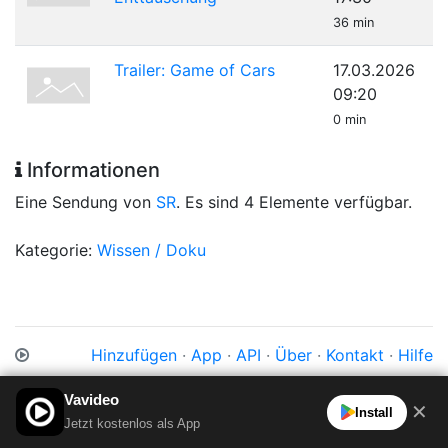
36 min
Trailer: Game of Cars
17.03.2026
09:20
0 min
Informationen
Eine Sendung von
SR
. Es sind 4 Elemente verfügbar.
Kategorie:
Wissen / Doku
Hinzufügen
·
App
·
API
·
Über
·
Kontakt
·
Hilfe
Impressum
·
Datenschutz
·
Cookies
·
AGB
Vavideo
✕
Install
Jetzt kostenlos als App