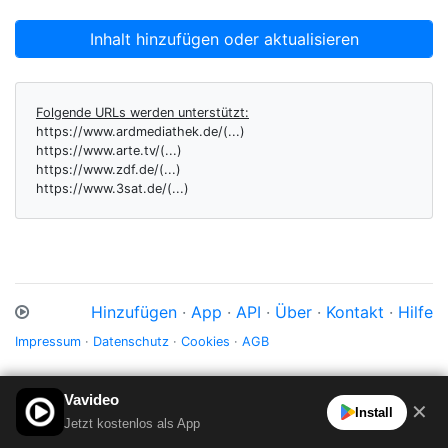
Inhalt hinzufügen oder aktualisieren
Folgende URLs werden unterstützt:
https://www.ardmediathek.de/(...)
https://www.arte.tv/(...)
https://www.zdf.de/(...)
https://www.3sat.de/(...)
Hinzufügen
·
App
·
API
·
Über
·
Kontakt
·
Hilfe
Impressum
·
Datenschutz
·
Cookies
·
AGB
Vavideo
✕
Install
Jetzt kostenlos als App