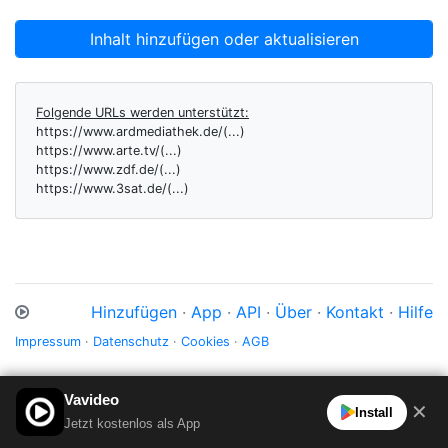
Inhalt hinzufügen oder aktualisieren
Folgende URLs werden unterstützt:
https://www.ardmediathek.de/(...)
https://www.arte.tv/(...)
https://www.zdf.de/(...)
https://www.3sat.de/(...)
Hinzufügen
·
App
·
API
·
Über
·
Kontakt
·
Hilfe
Impressum
·
Datenschutz
·
Cookies
·
AGB
Vavideo
✕
Install
Jetzt kostenlos als App