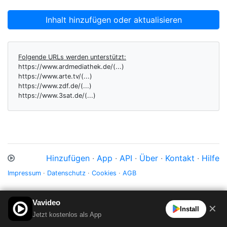
Inhalt hinzufügen oder aktualisieren
Folgende URLs werden unterstützt:
https://www.ardmediathek.de/(...)
https://www.arte.tv/(...)
https://www.zdf.de/(...)
https://www.3sat.de/(...)
Hinzufügen
·
App
·
API
·
Über
·
Kontakt
·
Hilfe
Impressum
·
Datenschutz
·
Cookies
·
AGB
Vavideo
✕
Install
Jetzt kostenlos als App