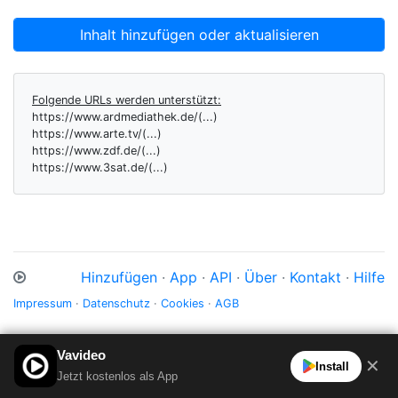
Inhalt hinzufügen oder aktualisieren
Folgende URLs werden unterstützt:
https://www.ardmediathek.de/(...)
https://www.arte.tv/(...)
https://www.zdf.de/(...)
https://www.3sat.de/(...)
Hinzufügen
·
App
·
API
·
Über
·
Kontakt
·
Hilfe
Impressum
·
Datenschutz
·
Cookies
·
AGB
Vavideo
✕
Install
Jetzt kostenlos als App