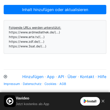
Inhalt hinzufügen oder aktualisieren
Folgende URLs werden unterstützt:
https://www.ardmediathek.de/(...)
https://www.arte.tv/(...)
https://www.zdf.de/(...)
https://www.3sat.de/(...)
Hinzufügen
·
App
·
API
·
Über
·
Kontakt
·
Hilfe
Impressum
·
Datenschutz
·
Cookies
·
AGB
Vavideo
✕
Install
Jetzt kostenlos als App