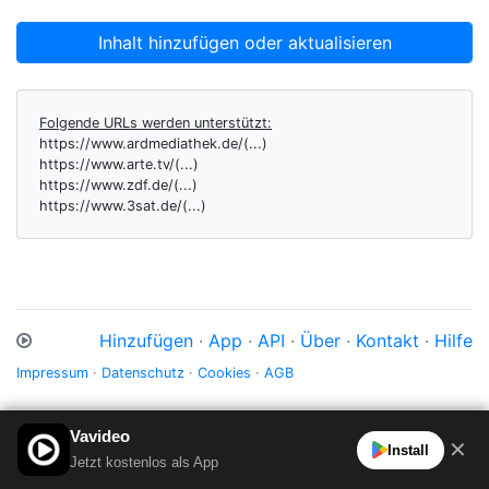
Inhalt hinzufügen oder aktualisieren
Folgende URLs werden unterstützt:
https://www.ardmediathek.de/(...)
https://www.arte.tv/(...)
https://www.zdf.de/(...)
https://www.3sat.de/(...)
Hinzufügen
·
App
·
API
·
Über
·
Kontakt
·
Hilfe
Impressum
·
Datenschutz
·
Cookies
·
AGB
Vavideo
✕
Install
Jetzt kostenlos als App