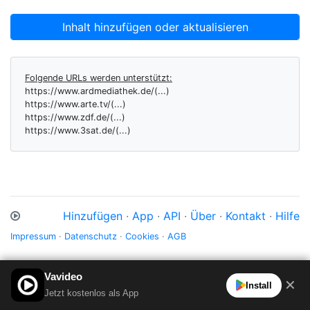
Inhalt hinzufügen oder aktualisieren
Folgende URLs werden unterstützt:
https://www.ardmediathek.de/(...)
https://www.arte.tv/(...)
https://www.zdf.de/(...)
https://www.3sat.de/(...)
Hinzufügen
·
App
·
API
·
Über
·
Kontakt
·
Hilfe
Impressum
·
Datenschutz
·
Cookies
·
AGB
Vavideo
✕
Install
Jetzt kostenlos als App