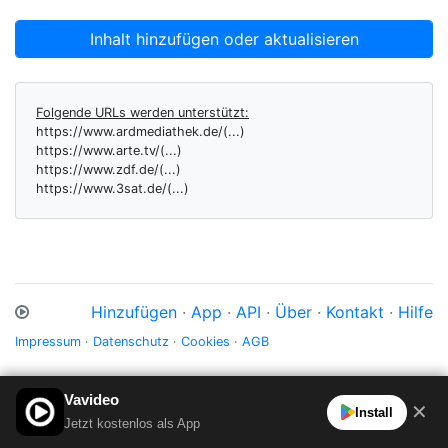
Inhalt hinzufügen oder aktualisieren
Folgende URLs werden unterstützt:
https://www.ardmediathek.de/(...)
https://www.arte.tv/(...)
https://www.zdf.de/(...)
https://www.3sat.de/(...)
Hinzufügen
·
App
·
API
·
Über
·
Kontakt
·
Hilfe
Impressum
·
Datenschutz
·
Cookies
·
AGB
Vavideo
✕
Install
Jetzt kostenlos als App