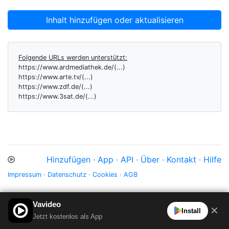
Inhalt hinzufügen oder aktualisieren
Folgende URLs werden unterstützt:
https://www.ardmediathek.de/(...)
https://www.arte.tv/(...)
https://www.zdf.de/(...)
https://www.3sat.de/(...)
Hinzufügen
·
App
·
API
·
Über
·
Kontakt
·
Hilfe
Impressum
·
Datenschutz
·
Cookies
·
AGB
Vavideo
✕
Install
Jetzt kostenlos als App