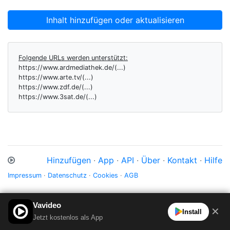
Inhalt hinzufügen oder aktualisieren
Folgende URLs werden unterstützt:
https://www.ardmediathek.de/(...)
https://www.arte.tv/(...)
https://www.zdf.de/(...)
https://www.3sat.de/(...)
Hinzufügen
·
App
·
API
·
Über
·
Kontakt
·
Hilfe
Impressum
·
Datenschutz
·
Cookies
·
AGB
Vavideo
✕
Install
Jetzt kostenlos als App