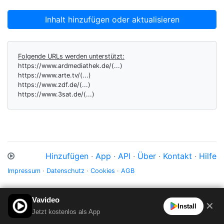
Inhalt hinzufügen oder aktualisieren
Folgende URLs werden unterstützt:
https://www.ardmediathek.de/(...)
https://www.arte.tv/(...)
https://www.zdf.de/(...)
https://www.3sat.de/(...)
Hinzufügen
·
App
·
API
·
Über
·
Kontakt
·
Hilfe
Impressum
·
Datenschutz
·
Cookies
·
AGB
Vavideo
✕
Install
Jetzt kostenlos als App