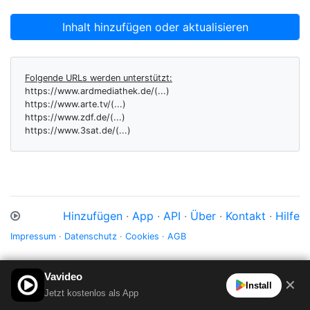
Inhalt hinzufügen oder aktualisieren
Folgende URLs werden unterstützt:
https://www.ardmediathek.de/(...)
https://www.arte.tv/(...)
https://www.zdf.de/(...)
https://www.3sat.de/(...)
Hinzufügen
·
App
·
API
·
Über
·
Kontakt
·
Hilfe
Impressum
·
Datenschutz
·
Cookies
·
AGB
Vavideo
✕
Install
Jetzt kostenlos als App