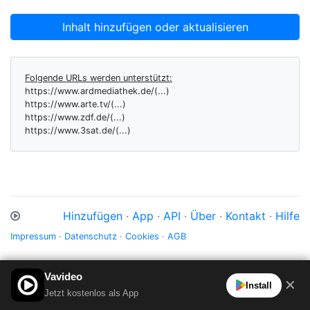
Inhalt hinzufügen oder aktualisieren
Folgende URLs werden unterstützt:
https://www.ardmediathek.de/(...)
https://www.arte.tv/(...)
https://www.zdf.de/(...)
https://www.3sat.de/(...)
Hinzufügen
·
App
·
API
·
Über
·
Kontakt
·
Hilfe
Impressum
·
Datenschutz
·
Cookies
·
AGB
Vavideo
✕
Install
Jetzt kostenlos als App