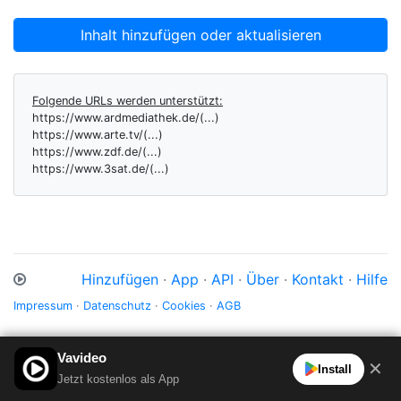
Inhalt hinzufügen oder aktualisieren
Folgende URLs werden unterstützt:
https://www.ardmediathek.de/(...)
https://www.arte.tv/(...)
https://www.zdf.de/(...)
https://www.3sat.de/(...)
Hinzufügen
·
App
·
API
·
Über
·
Kontakt
·
Hilfe
Impressum
·
Datenschutz
·
Cookies
·
AGB
Vavideo
✕
Install
Jetzt kostenlos als App