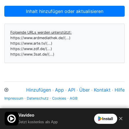
Inhalt hinzufügen oder aktualisieren
Folgende URLs werden unterstützt:
https://www.ardmediathek.de/(...)
https://www.arte.tv/(...)
https://www.zdf.de/(...)
https://www.3sat.de/(...)
Hinzufügen
·
App
·
API
·
Über
·
Kontakt
·
Hilfe
Impressum
·
Datenschutz
·
Cookies
·
AGB
Vavideo
✕
Install
Jetzt kostenlos als App