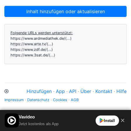
Inhalt hinzufügen oder aktualisieren
Folgende URLs werden unterstützt:
https://www.ardmediathek.de/(...)
https://www.arte.tv/(...)
https://www.zdf.de/(...)
https://www.3sat.de/(...)
Hinzufügen
·
App
·
API
·
Über
·
Kontakt
·
Hilfe
Impressum
·
Datenschutz
·
Cookies
·
AGB
Vavideo
✕
Install
Jetzt kostenlos als App