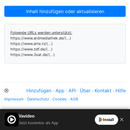
Inhalt hinzufügen oder aktualisieren
Folgende URLs werden unterstützt:
https://www.ardmediathek.de/(...)
https://www.arte.tv/(...)
https://www.zdf.de/(...)
https://www.3sat.de/(...)
Hinzufügen
·
App
·
API
·
Über
·
Kontakt
·
Hilfe
Impressum
·
Datenschutz
·
Cookies
·
AGB
Vavideo
✕
Install
Jetzt kostenlos als App