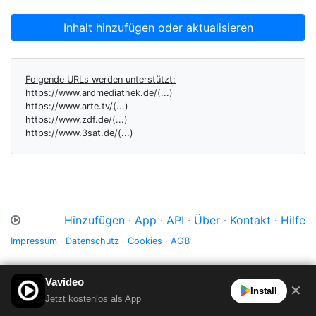
Inhalt hinzufügen oder aktualisieren
Folgende URLs werden unterstützt:
https://www.ardmediathek.de/(...)
https://www.arte.tv/(...)
https://www.zdf.de/(...)
https://www.3sat.de/(...)
Hinzufügen
·
App
·
API
·
Über
·
Kontakt
·
Hilfe
Impressum
·
Datenschutz
·
Cookies
·
AGB
Vavideo
✕
Install
Jetzt kostenlos als App